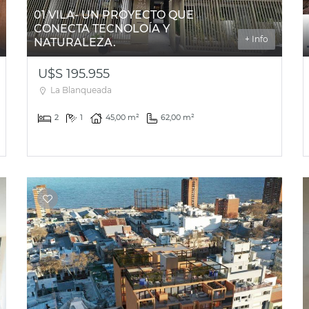
01 VILA- UN PROYECTO QUE
CONECTA TECNOLOÍA Y
+ Info
NATURALEZA.
U$S 195.955
La Blanqueada
2
1
45,00 m²
62,00 m²