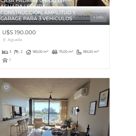
CASA PADRÓN ÚNICO EN
AGUADA | SÓLIDA
CONSTRUCCIÓN, AMPLITUD Y
+ Info
GARAGE PARA 3 VEHÍCULOS
U$S 190.000
Aguada
3
2
185,00 m²
75,00 m²
185,00 m²
1