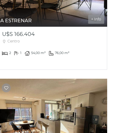
+ Info
A ESTRENAR
U$S 166.404
Centro
2
1
54,00 m²
76,00 m²