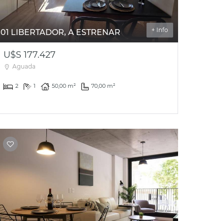
+ Info
01 LIBERTADOR, A ESTRENAR
U$S 177.427
Aguada
2
1
50,00 m²
70,00 m²