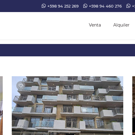
+598 94 252 269
+598 94 460 276
+
Venta
Alquiler