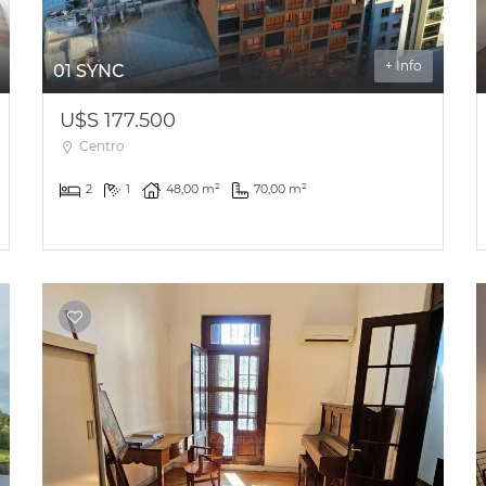
+ Info
01 SYNC
U$S 177.500
Centro
2
1
48,00 m²
70,00 m²