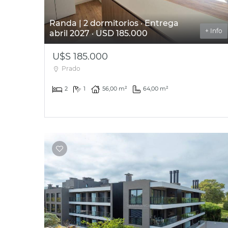
Randa | 2 dormitorios · Entrega
+ Info
abril 2027 · USD 185.000
U$S 185.000
Prado
2
1
56,00 m²
64,00 m²