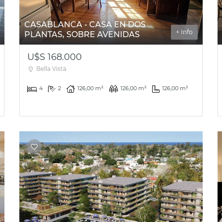
CASABLANCA - CASA EN DOS
+ Info
PLANTAS, SOBRE AVENIDAS
U$S 168.000
Bella Vista
4
2
126,00 m²
126,00 m²
126,00 m²