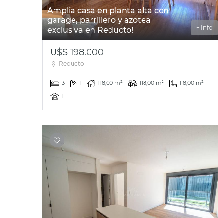
Amplia casa en planta alta con
garage, parrillero y azotea
+ Info
exclusiva en Reducto!
U$S 198.000
Reducto
3
1
118,00 m²
118,00 m²
118,00 m²
1