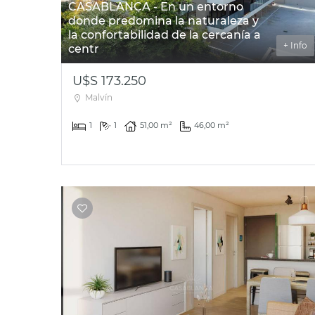
CASABLANCA - En un entorno
donde predomina la naturaleza y
la confortabilidad de la cercanía a
+ Info
centr
U$S 173.250
Malvín
1
1
51,00 m²
46,00 m²