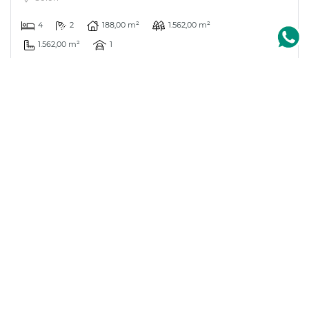
4
2
188,00 m²
1.562,00 m²
1.562,00 m²
1
Amplia casa en planta alta con
garage, parrillero y azotea exclusiva
+ Info
en Reducto!
U$S 198.000