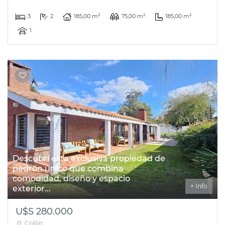
3
2
185,00 m²
75,00 m²
185,00 m²
1
Descubrí esta exclusiva propiedad de
padrón único que combina
comodidad, diseño y espacio
+ Info
exterior...
U$S 280.000
Colón