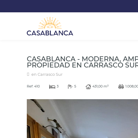
CASABLANCA - MODERNA, AMP
PROPIEDAD EN CARRASCO SU
en Carrasco Sur
Ref: 410
3
5
431,00 m²
1.008,0