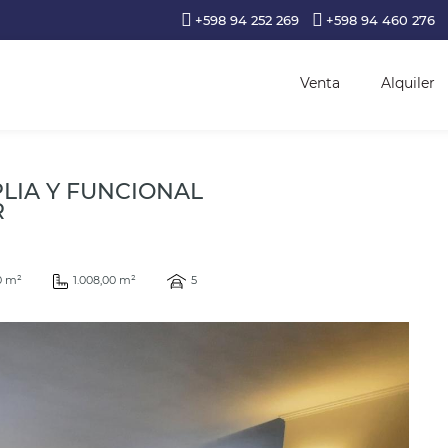
+598 94 252 269
+598 94 460 276
Venta
Alquiler
LIA Y FUNCIONAL
R
0 m²
1.008,00 m²
5