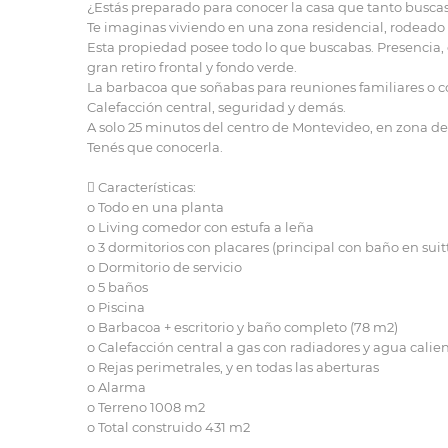
¿Estás preparado para conocer la casa que tanto busca
Te imaginas viviendo en una zona residencial, rodeado
Esta propiedad posee todo lo que buscabas. Presencia, 
gran retiro frontal y fondo verde.
La barbacoa que soñabas para reuniones familiares o c
Calefacción central, seguridad y demás.
A solo 25 minutos del centro de Montevideo, en zona de 
Tenés que conocerla.
 Características:
o Todo en una planta
o Living comedor con estufa a leña
o 3 dormitorios con placares (principal con baño en suit
o Dormitorio de servicio
o 5 baños
o Piscina
o Barbacoa + escritorio y baño completo (78 m2)
o Calefacción central a gas con radiadores y agua calien
o Rejas perimetrales, y en todas las aberturas
o Alarma
o Terreno 1008 m2
o Total construido 431 m2