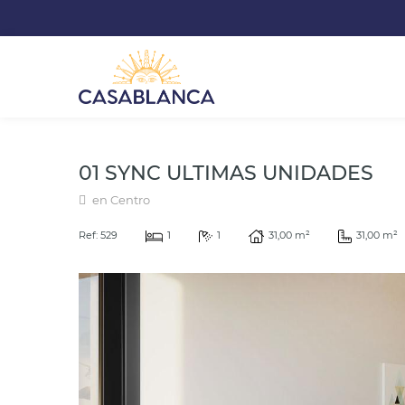
01 SYNC ULTIMAS UNIDADES
en Centro
Ref: 529
1
1
31,00 m²
31,00 m²