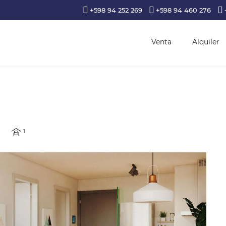
+598 94 252 269
+598 94 460 276
Venta
Alquiler
1