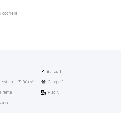
y cochera)
n
Baños: 1
onstruida: 31,00 m²
Garage: 1
 Frente
Piso: 9
censor