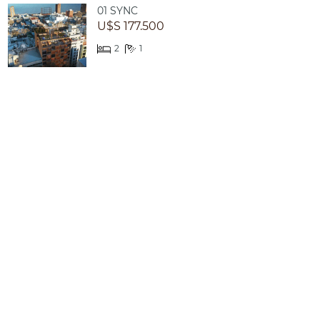
01 SYNC
U$S 177.500
2
1