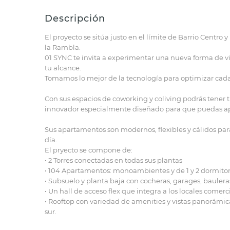
Descripción
El proyecto se sitúa justo en el límite de Barrio Centro y 
la Rambla.
01 SYNC te invita a experimentar una nueva forma de viv
tu alcance.
Tomamos lo mejor de la tecnología para optimizar cad
Con sus espacios de coworking y coliving podrás tener 
innovador especialmente diseñado para que puedas apro
Sus apartamentos son modernos, flexibles y cálidos par
día.
El pryecto se compone de:
• 2 Torres conectadas en todas sus plantas
• 104 Apartamentos: monoambientes y de 1 y 2 dormitor
• Subsuelo y planta baja con cocheras, garages, bauleras
• Un hall de acceso flex que integra a los locales comerc
• Rooftop con variedad de amenities y vistas panorámicas 
sur.