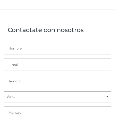
Contactate con nosotros
Venta