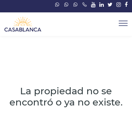
La propiedad no se
encontró o ya no existe.